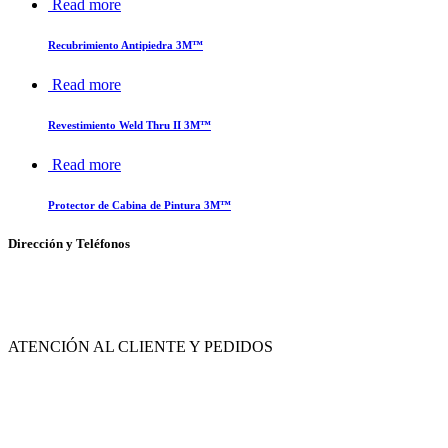
Read more
Recubrimiento Antipiedra 3M™
Read more
Revestimiento Weld Thru II 3M™
Read more
Protector de Cabina de Pintura 3M™
Dirección y Teléfonos
Av. de las Flores No. 11, Col. La Magdalena Atlicpac, Los Reyes La Paz, Edo. de
México.
ATENCIÓN AL CLIENTE Y PEDIDOS
|
55-2632-3522
55-5858-1688
|
55-1953-9391
55-5909-2813