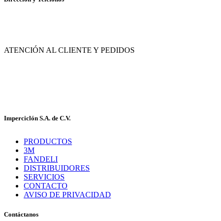
Av. de las Flores No. 11, Col. La Magdalena Atlicpac, Los Reyes La Paz, Edo. de
México.
ATENCIÓN AL CLIENTE Y PEDIDOS
|
55-2632-3522
55-5858-1688
|
55-1953-9391
55-5909-2813
Imperciclón S.A. de C.V.
PRODUCTOS
3M
FANDELI
DISTRIBUIDORES
SERVICIOS
CONTACTO
AVISO DE PRIVACIDAD
Contáctanos