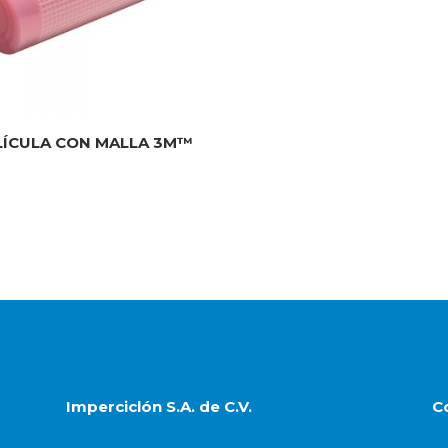
LÍCULA CON MALLA 3M™
Imperciclón S.A. de C.V.
C