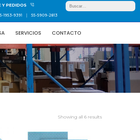
E Y PEDIDOS
|
5-1953-9391
55-5909-2813
SA
SERVICIOS
CONTACTO
Showing all 6 results