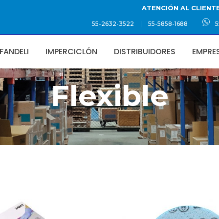
ATENCIÓN AL CLIENT
|
55-2632-3522
55-5858-1688
5
FANDELI
IMPERCICLÓN
DISTRIBUIDORES
EMPRE
Flexible