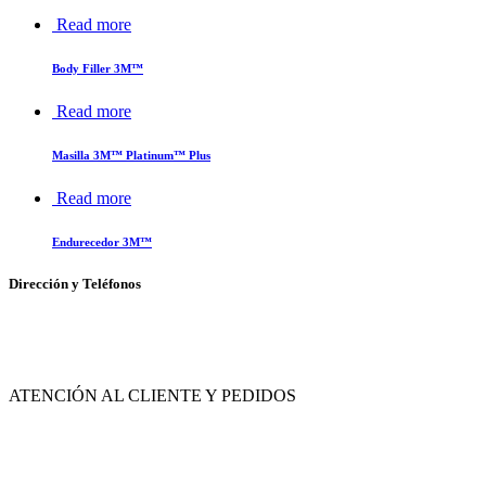
Read more
Body Filler 3M™
Read more
Masilla 3M™ Platinum™ Plus
Read more
Endurecedor 3M™
Dirección y Teléfonos
Av. de las Flores No. 11, Col. La Magdalena Atlicpac, Los Reyes La Paz, Edo. de
México.
ATENCIÓN AL CLIENTE Y PEDIDOS
|
55-2632-3522
55-5858-1688
|
55-1953-9391
55-5909-2813