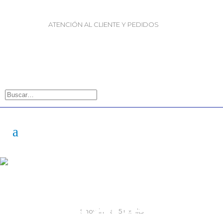
ATENCIÓN AL CLIENTE Y PEDIDOS
|
|
55-2632-3522
55-5858-1688
55-1953-9391
55-5909-2813
Masking
Tape
Showing all 5 results