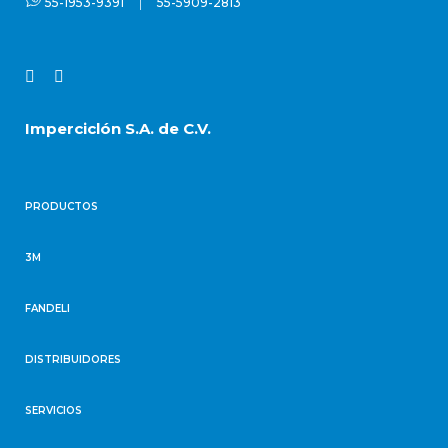
|
55-1953-9391
55-5909-2813
Imperciclón S.A. de C.V.
PRODUCTOS
3M
FANDELI
DISTRIBUIDORES
SERVICIOS