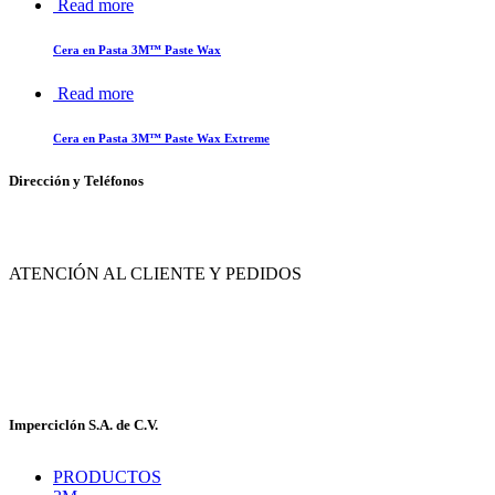
Read more
Cera en Pasta 3M™ Paste Wax
Read more
Cera en Pasta 3M™ Paste Wax Extreme
Dirección y Teléfonos
Av. de las Flores No. 11, Col. La Magdalena Atlicpac, Los Reyes La Paz, Edo. de 
ATENCIÓN AL CLIENTE Y PEDIDOS
|
55-2632-3522
55-5858-1688
|
55-1953-9391
55-5909-2813
Imperciclón S.A. de C.V.
PRODUCTOS