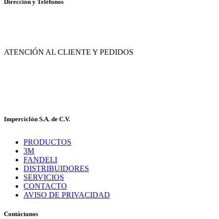
Dirección y Teléfonos
Av. de las Flores No. 11, Col. La Magdalena Atlicpac, Los Reyes La Paz, Edo. de
México.
ATENCIÓN AL CLIENTE Y PEDIDOS
|
55-2632-3522
55-5858-1688
|
55-1953-9391
55-5909-2813
Imperciclón S.A. de C.V.
PRODUCTOS
3M
FANDELI
DISTRIBUIDORES
SERVICIOS
CONTACTO
AVISO DE PRIVACIDAD
Contáctanos