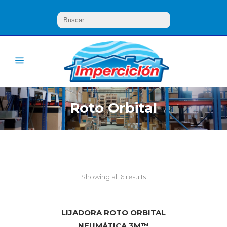
Roto Orbital
Showing all 6 results
LIJADORA ROTO ORBITAL
NEUMÁTICA 3M™