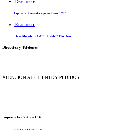
Read more
Lijadora Neumática para Tiras 3M™
Read more
Tiras Abrasivas 3M™ Hookit™ Blue Net
Dirección y Teléfonos
Av. de las Flores No. 11, Col. La Magdalena Atlicpac, Los Reyes La Paz, Edo. de
México.
ATENCIÓN AL CLIENTE Y PEDIDOS
|
55-2632-3522
55-5858-1688
|
55-1953-9391
55-5909-2813
Imperciclón S.A. de C.V.