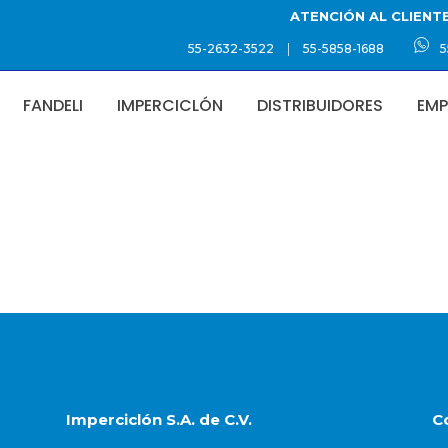
ATENCIÓN AL CLIENT
|
55-2632-3522
55-5858-1688
5
FANDELI
IMPERCICLÓN
DISTRIBUIDORES
EMP
Y
Imperciclón S.A. de C.V.
C