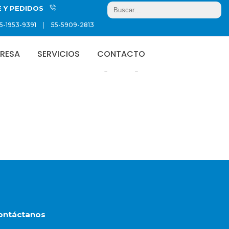
E Y PEDIDOS
|
5-1953-9391
55-5909-2813
RESA
SERVICIOS
CONTACTO
Showing the single result
ontáctanos