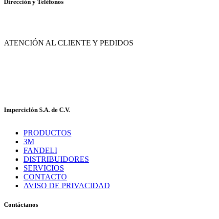
Dirección y Teléfonos
Av. de las Flores No. 11, Col. La Magdalena Atlicpac, Los Reyes La Paz, Edo. de 
ATENCIÓN AL CLIENTE Y PEDIDOS
|
55-2632-3522
55-5858-1688
|
55-1953-9391
55-5909-2813
Imperciclón S.A. de C.V.
PRODUCTOS
3M
FANDELI
DISTRIBUIDORES
SERVICIOS
CONTACTO
AVISO DE PRIVACIDAD
Contáctanos