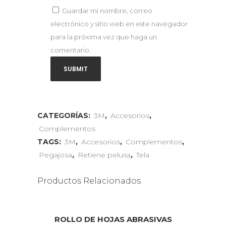
Guardar mi nombre, correo
electrónico y sitio web en este navegador
para la próxima vez que haga un
comentario.
CATEGORÍAS:
3M
,
Accesorios
,
Complementos
TAGS:
3M
,
Accesorios
,
Complementos
,
Pegajosa
,
Retiene pelusa
,
Tela
Productos Relacionados
ROLLO DE HOJAS ABRASIVAS