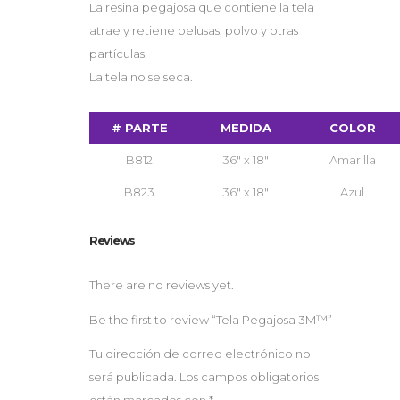
La resina pegajosa que contiene la tela
atrae y retiene pelusas, polvo y otras
partículas.
La tela no se seca.
# PARTE
MEDIDA
COLOR
B812
36″ x 18″
Amarilla
B823
36″ x 18″
Azul
Reviews
There are no reviews yet.
Be the first to review “Tela Pegajosa 3M™”
Tu dirección de correo electrónico no
será publicada.
Los campos obligatorios