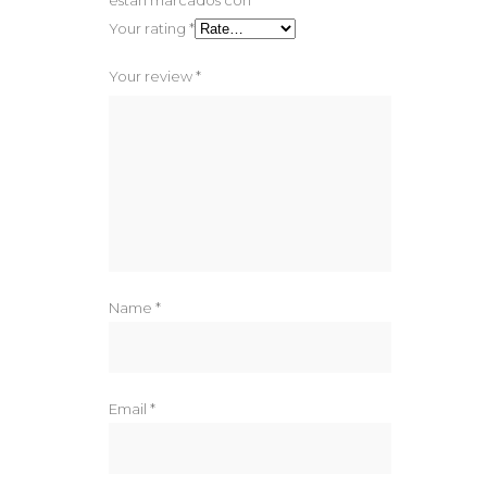
están marcados con
*
Your rating
*
Your review
*
Name
*
Email
*