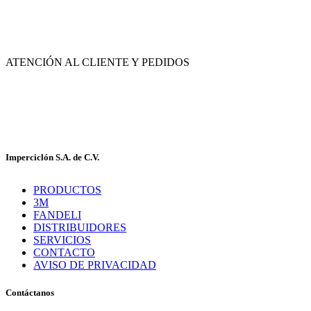
Av. de las Flores No. 11, Col. La Magdalena Atlicpac, Los Reyes La Paz, Edo. de
México.
ATENCIÓN AL CLIENTE Y PEDIDOS
|
55-2632-3522
55-5858-1688
|
55-1953-9391
55-5909-2813
Imperciclón S.A. de C.V.
PRODUCTOS
3M
FANDELI
DISTRIBUIDORES
SERVICIOS
CONTACTO
AVISO DE PRIVACIDAD
Contáctanos