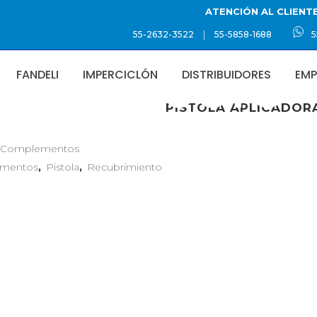
ATENCIÓN AL CLIENT
|
55-2632-3522
55-5858-1688
5
FANDELI
IMPERCICLÓN
DISTRIBUIDORES
EMP
PRODUCTO
PISTOLA APLICADORA
Complementos
mentos
,
Pistola
,
Recubrimiento