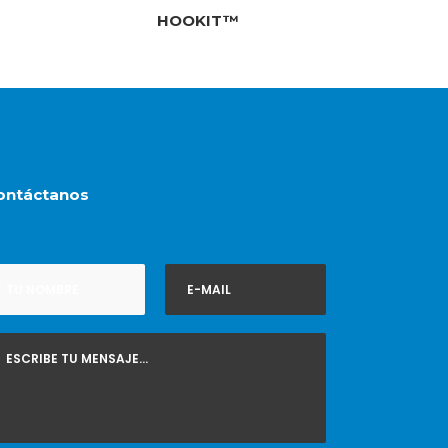
HOOKIT™
ontáctanos