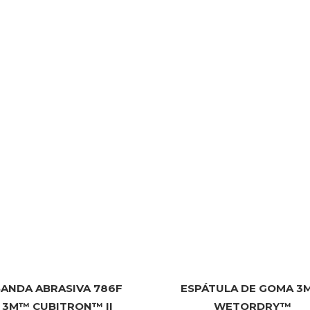
ANDA ABRASIVA 786F
ESPÁTULA DE GOMA 3
3M™ CUBITRON™ II
WETORDRY™