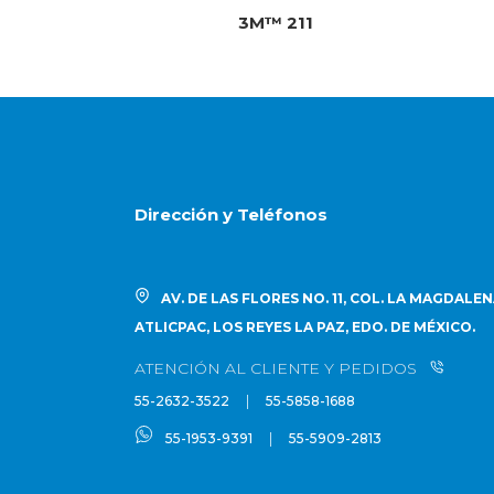
3M™ 211
Dirección y Teléfonos
AV. DE LAS FLORES NO. 11, COL. LA MAGDALE
ATLICPAC, LOS REYES LA PAZ, EDO. DE MÉXICO.
ATENCIÓN AL CLIENTE Y PEDIDOS
|
55-2632-3522
55-5858-1688
|
55-1953-9391
55-5909-2813