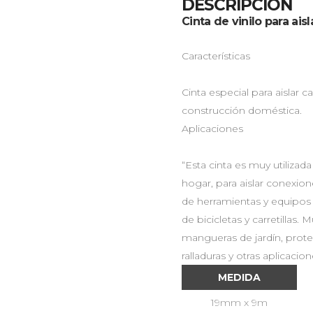
DESCRIPCIÓN
Cinta de vinilo para ai
Características
Cinta especial para aislar 
construcción doméstica.
Aplicaciones
“Esta cinta es muy utilizad
hogar, para aislar conexion
de herramientas y equipos 
de bicicletas y carretillas.
mangueras de jardín, prot
ralladuras y otras aplicacio
MEDIDA
19mm x 9m