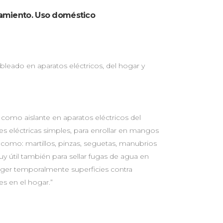
slamiento. Uso doméstico
cableado en aparatos eléctricos, del hogar y
a como aislante en aparatos eléctricos del
es eléctricas simples, para enrollar en mangos
como: martillos, pinzas, seguetas, manubrios
 Muy útil también para sellar fugas de agua en
eger temporalmente superficies contra
nes en el hogar.”