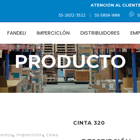
ATENCIÓN AL CLIENT
|
55-2632-3522
55-5858-1688
5
FANDELI
IMPERCICLÓN
DISTRIBUIDORES
EMP
PRODUCTO
CINTA 320
mentos
,
Imperciclón
,
Línea