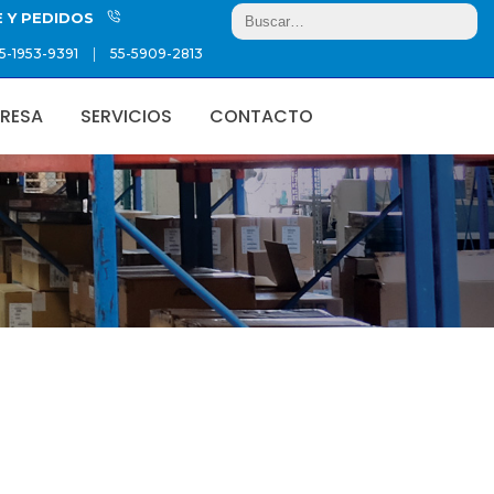
E Y PEDIDOS
|
5-1953-9391
55-5909-2813
RESA
SERVICIOS
CONTACTO