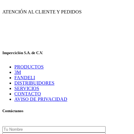
México.
ATENCIÓN AL CLIENTE Y PEDIDOS
|
55-2632-3522
55-5858-1688
|
55-1953-9391
55-5909-2813
Imperciclón S.A. de C.V.
PRODUCTOS
3M
FANDELI
DISTRIBUIDORES
SERVICIOS
CONTACTO
AVISO DE PRIVACIDAD
Contáctanos