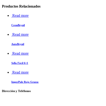
Productos Relacionados
Read more
CremBrynil
Read more
AutoBrynil
Read more
Sella Fácil 6×1
Read more
ImperPule Rojo Grueso
Dirección y Teléfonos
Av. de las Flores No. 11, Col. La Magdalena Atlicpac, Los Reyes La Paz, Edo. de