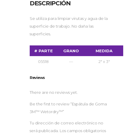
DESCRIPCIÓN
Se utiliza para limpiar virutas y agua de la
superficie de trabajo. No daña las
superficies.
# PARTE
GRANO
MEDIDA
05518
—
2″ x 3″
Reviews
There are no reviews yet.
Be the first to review “Espátula de Goma
3M™ Wetordry™”
Tu dirección de correo electrónico no
será publicada.
Los campos obligatorios