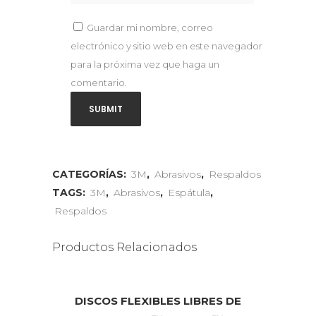
Guardar mi nombre, correo
electrónico y sitio web en este navegador
para la próxima vez que haga un
comentario.
CATEGORÍAS:
3M
,
Abrasivos
,
Respaldos
TAGS:
3M
,
Abrasivos
,
Espátula
,
Respaldos
Productos Relacionados
DISCOS FLEXIBLES LIBRES DE