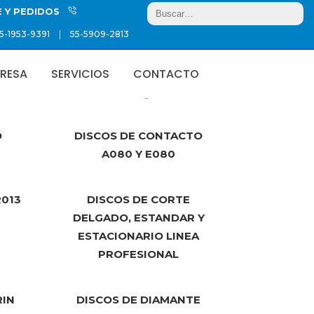
E Y PEDIDOS
|
5-1953-9391
55-5909-2813
RESA
SERVICIOS
CONTACTO
Showing 1–12 of 15 results
O
DISCOS DE CONTACTO
A080 Y E080
R013
DISCOS DE CORTE
DELGADO, ESTANDAR Y
ESTACIONARIO LINEA
PROFESIONAL
RIN
DISCOS DE DIAMANTE