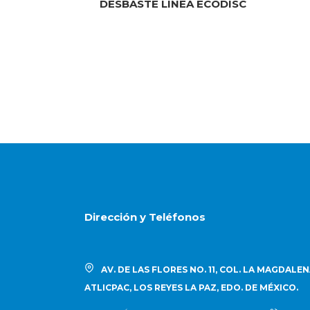
DESBASTE LINEA ECODISC
Dirección y Teléfonos
AV. DE LAS FLORES NO. 11, COL. LA MAGDALE
ATLICPAC, LOS REYES LA PAZ, EDO. DE MÉXICO.