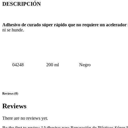
DESCRIPCIÓN
Adhesivo de curado súper rápido que no requiere un acelerador
ni se hunde.
# PARTE
CANTIDAD
COLOR
04248
200 ml
Negro
Reviews (0)
Reviews
There are no reviews yet.
Be the first to review “Adhesivo para Reparación de Plásticos Súp