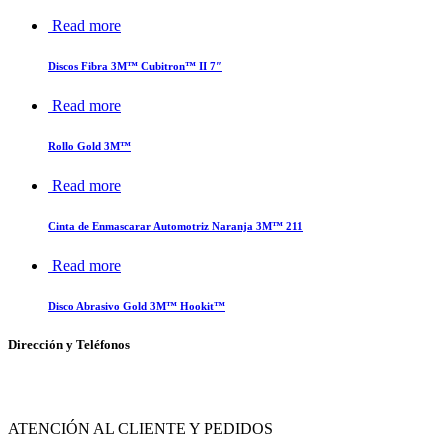
Read more
Discos Fibra 3M™ Cubitron™ II 7″
Read more
Rollo Gold 3M™
Read more
Cinta de Enmascarar Automotriz Naranja 3M™ 211
Read more
Disco Abrasivo Gold 3M™ Hookit™
Dirección y Teléfonos
Av. de las Flores No. 11, Col. La Magdalena Atlicpac, Los Reyes La Paz, Edo. de 
ATENCIÓN AL CLIENTE Y PEDIDOS
|