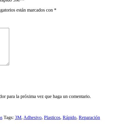
gatorios están marcados con
*
ador para la próxima vez que haga un comentario.
as
Tags:
3M
,
Adhesivo
,
Plasticos
,
Rápido
,
Reparación