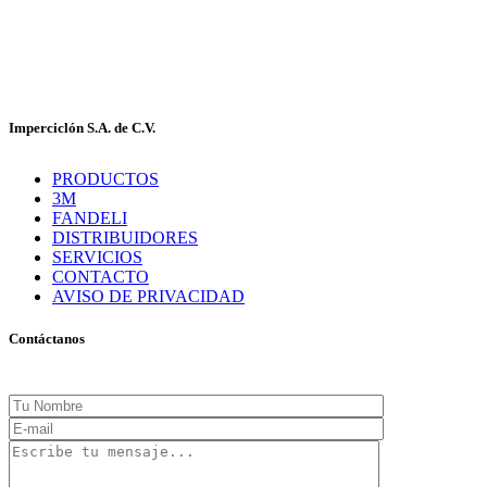
55-2632-3522
55-5858-1688
|
55-1953-9391
55-5909-2813
Imperciclón S.A. de C.V.
PRODUCTOS
3M
FANDELI
DISTRIBUIDORES
SERVICIOS
CONTACTO
AVISO DE PRIVACIDAD
Contáctanos