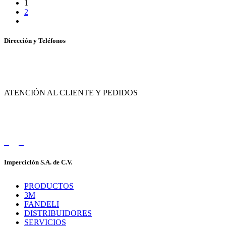
1
2
Dirección y Teléfonos
Av. de las Flores No. 11, Col. La Magdalena Atlicpac, Los Reyes La Paz, Edo. de
México.
ATENCIÓN AL CLIENTE Y PEDIDOS
|
55-2632-3522
55-5858-1688
|
55-1953-9391
55-5909-2813
Imperciclón S.A. de C.V.
PRODUCTOS
3M
FANDELI
DISTRIBUIDORES
SERVICIOS