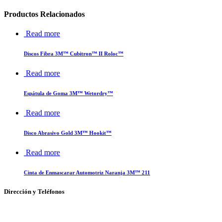
Productos Relacionados
Read more
Discos Fibra 3M™ Cubitron™ II Roloc™
Read more
Espátula de Goma 3M™ Wetordry™
Read more
Disco Abrasivo Gold 3M™ Hookit™
Read more
Cinta de Enmascarar Automotriz Naranja 3M™ 211
Dirección y Teléfonos
Av. de las Flores No. 11, Col. La Magdalena Atlicpac, Los Reyes La Paz, Edo. de