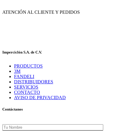
México.
ATENCIÓN AL CLIENTE Y PEDIDOS
|
55-2632-3522
55-5858-1688
|
55-1953-9391
55-5909-2813
Imperciclón S.A. de C.V.
PRODUCTOS
3M
FANDELI
DISTRIBUIDORES
SERVICIOS
CONTACTO
AVISO DE PRIVACIDAD
Contáctanos