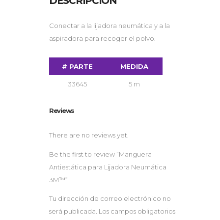
DESCRIPCIÓN
Conectar a la lijadora neumática y a la
aspiradora para recoger el polvo.
# PARTE
MEDIDA
33645
5 m
Reviews
There are no reviews yet.
Be the first to review “Manguera
Antiestática para Lijadora Neumática
3M™”
Tu dirección de correo electrónico no
será publicada.
Los campos obligatorios