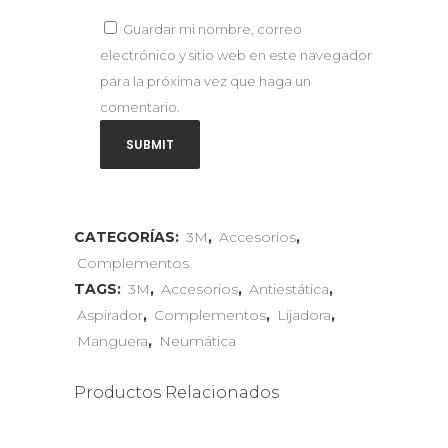
Guardar mi nombre, correo
electrónico y sitio web en este navegador
para la próxima vez que haga un
comentario.
CATEGORÍAS:
3M
,
Accesorios
,
Complementos
TAGS:
3M
,
Accesorios
,
Antiestática
,
Aspirador
,
Complementos
,
Lijadora
,
Manguera
,
Neumática
Productos Relacionados