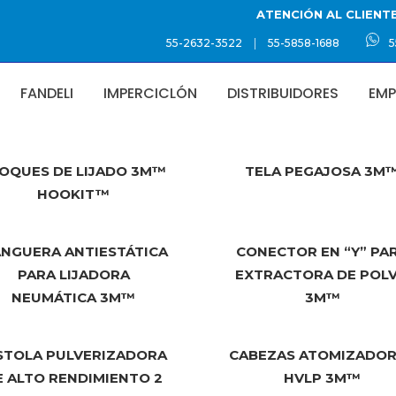
ATENCIÓN AL CLIENT
|
55-2632-3522
55-5858-1688
5
FANDELI
IMPERCICLÓN
DISTRIBUIDORES
EMP
Accesorios
OQUES DE LIJADO 3M™
TELA PEGAJOSA 3M
HOOKIT™
NGUERA ANTIESTÁTICA
CONECTOR EN “Y” PA
PARA LIJADORA
EXTRACTORA DE POL
NEUMÁTICA 3M™
3M™
STOLA PULVERIZADORA
CABEZAS ATOMIZADO
E ALTO RENDIMIENTO 2
HVLP 3M™