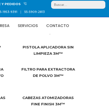
E Y PEDIDOS
|
5-1953-9391
55-5909-2813
RESA
SERVICIOS
CONTACTO
Showing 1–12 of 37 results
™
PISTOLA APLICADORA SIN
LIMPIEZA 3M™
RA
FILTRO PARA EXTRACTORA
VO
DE POLVO 3M™
RAS
CABEZAS ATOMIZADORAS
FINE FINISH 3M™