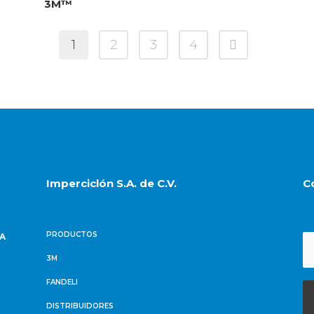
3M™
1
2
3
4
Imperciclón S.A. de C.V.
C
PRODUCTOS
NA
3M
FANDELI
DISTRIBUIDORES