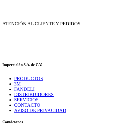
Av. de las Flores No. 11, Col. La Magdalena Atlicpac, Los Reyes La Paz, Edo. de
México.
ATENCIÓN AL CLIENTE Y PEDIDOS
|
55-2632-3522
55-5858-1688
|
55-1953-9391
55-5909-2813
Imperciclón S.A. de C.V.
PRODUCTOS
3M
FANDELI
DISTRIBUIDORES
SERVICIOS
CONTACTO
AVISO DE PRIVACIDAD
Contáctanos