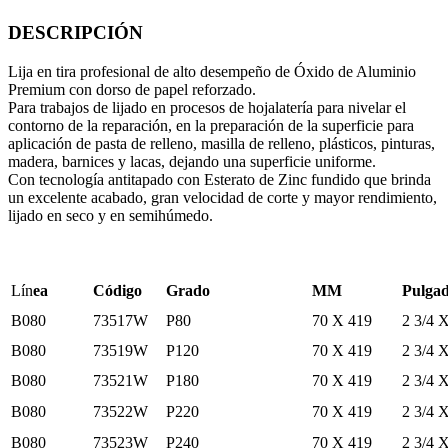
DESCRIPCIÓN
Lija en tira profesional de alto desempeño de Óxido de Aluminio
Premium con dorso de papel reforzado.
Para trabajos de lijado en procesos de hojalatería para nivelar el
contorno de la reparación, en la preparación de la superficie para
aplicación de pasta de relleno, masilla de relleno, plásticos, pinturas,
madera, barnices y lacas, dejando una superficie uniforme.
Con tecnología antitapado con Esterato de Zinc fundido que brinda
un excelente acabado, gran velocidad de corte y mayor rendimiento,
lijado en seco y en semihúmedo.
Lín
ea
Código
Grado
MM
Pulga
B080
73517W
P80
70 X 419
2 3/4 X
B080
73519W
P120
70 X 419
2 3/4 X
B080
73521W
P180
70 X 419
2 3/4 X
B080
73522W
P220
70 X 419
2 3/4 X
B080
73523W
P240
70 X 419
2 3/4 X