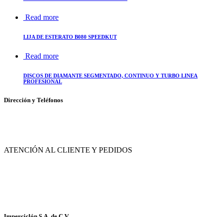
Read more
LIJA DE ESTERATO B080 SPEEDKUT
Read more
DISCOS DE DIAMANTE SEGMENTADO, CONTINUO Y TURBO LINEA
PROFESIONAL
Dirección y Teléfonos
Av. de las Flores No. 11, Col. La Magdalena Atlicpac, Los Reyes La Paz, Edo. de
México.
ATENCIÓN AL CLIENTE Y PEDIDOS
|
55-2632-3522
55-5858-1688
|
55-1953-9391
55-5909-2813
Imperciclón S.A. de C.V.