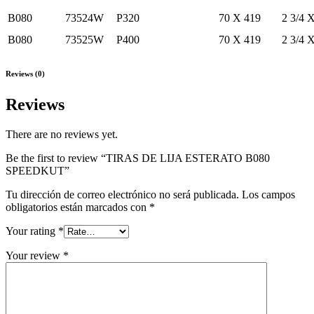
B080
73524W
P320
70 X 419
2 3/4 X
B080
73525W
P400
70 X 419
2 3/4 X
Reviews (0)
Reviews
There are no reviews yet.
Be the first to review “TIRAS DE LIJA ESTERATO B080
SPEEDKUT”
Tu dirección de correo electrónico no será publicada.
Los campos
obligatorios están marcados con
*
Your rating
*
Your review
*