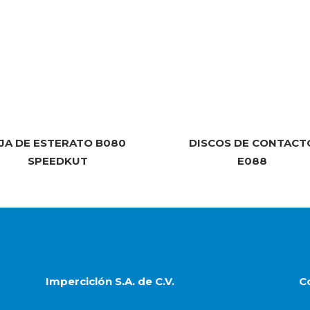
IJA DE ESTERATO B080
DISCOS DE CONTACT
SPEEDKUT
E088
Imperciclón S.A. de C.V.
C