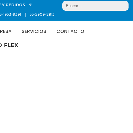
E Y PEDIDOS
|
5-1953-9391
55-5909-2813
RESA
SERVICIOS
CONTACTO
O FLEX